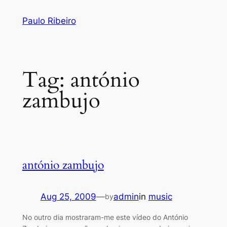
Skip
Paulo Ribeiro
to
content
Tag:
antónio
zambujo
antónio zambujo
Aug 25, 2009
—
admin
in
music
by
No outro dia mostraram-me este vídeo do António