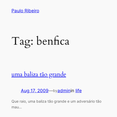
Skip
Paulo Ribeiro
to
content
Tag:
benfica
uma baliza tão grande
Aug 17, 2009
—
admin
in
life
by
Que raio, uma baliza tão grande e um adversário tão
mau…