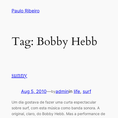
Skip
Paulo Ribeiro
to
content
Tag:
Bobby Hebb
sunny
Aug 5, 2010
—
admin
in
life
, 
surf
by
Um dia gostava de fazer uma curta espectacular
sobre surf, com esta música como banda sonora. A
original, claro, do Bobby Hebb. Mas a performance de