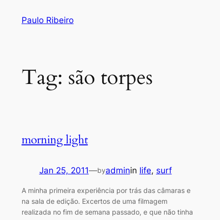
Skip
Paulo Ribeiro
to
content
Tag:
são torpes
morning light
Jan 25, 2011
—
admin
in
life
, 
surf
by
A minha primeira experiência por trás das câmaras e
na sala de edição. Excertos de uma filmagem
realizada no fim de semana passado, e que não tinha