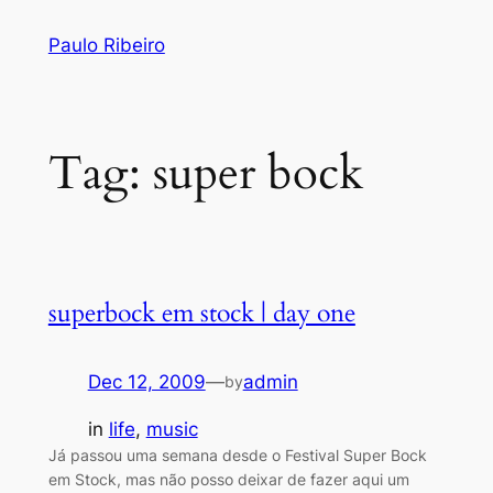
Skip
Paulo Ribeiro
to
content
Tag:
super bock
superbock em stock | day one
Dec 12, 2009
—
admin
by
in
life
, 
music
Já passou uma semana desde o Festival Super Bock
em Stock, mas não posso deixar de fazer aqui um