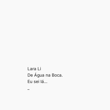
Lara Li
De Água na Boca.
Eu sei lá…
_