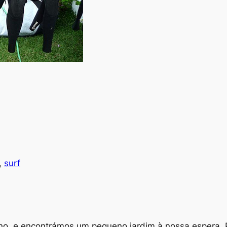
, 
surf
no, e encontrámos um pequeno jardim à nossa espera. 