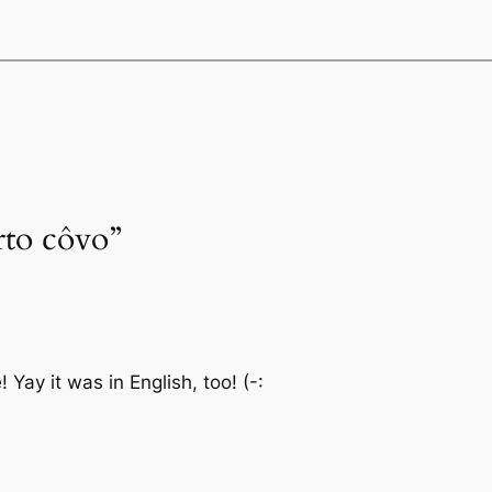
rto côvo”
 Yay it was in English, too! (-: