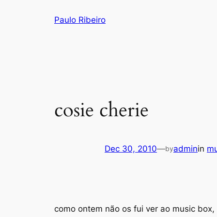
Skip
Paulo Ribeiro
to
content
cosie cherie
Dec 30, 2010
—
admin
in
mu
by
como ontem não os fui ver ao music box, a