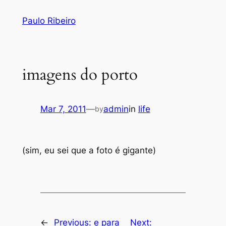
Skip
Paulo Ribeiro
to
content
imagens do porto
Mar 7, 2011
—
admin
in
life
by
(sim, eu sei que a foto é gigante)
←
Previous:
e para
Next: