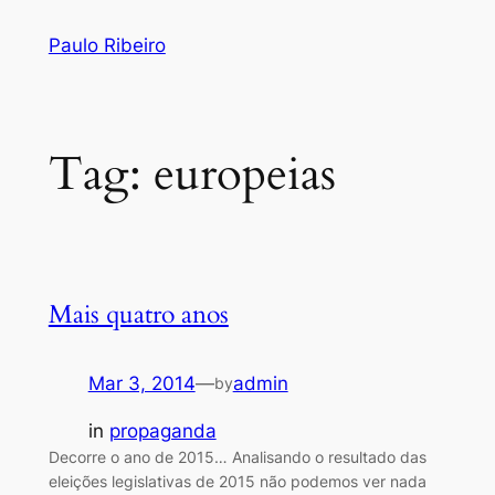
Skip
Paulo Ribeiro
to
content
Tag:
europeias
Mais quatro anos
Mar 3, 2014
—
admin
by
in
propaganda
Decorre o ano de 2015… Analisando o resultado das
eleições legislativas de 2015 não podemos ver nada