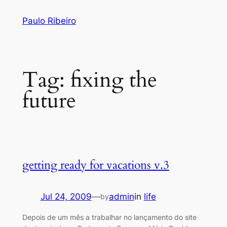
Skip
Paulo Ribeiro
to
content
Tag:
fixing the
future
getting ready for vacations v.3
Jul 24, 2009
—
admin
in
life
by
Depois de um mês a trabalhar no lançamento do site