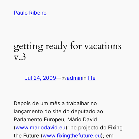
Skip
Paulo Ribeiro
to
content
getting ready for vacations
v.3
Jul 24, 2009
—
admin
in
life
by
Depois de um mês a trabalhar no
lançamento do site do deputado ao
Parlamento Europeu, Mário David
(
www.mariodavid.eu
); no projecto do Fixing
the Future (
www.fixingthefuture.eu
); em