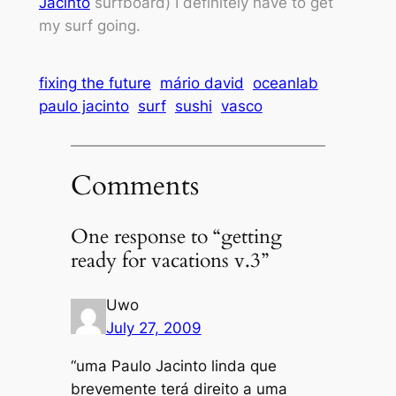
Jacinto
surfboard) I definitely have to get
my surf going.
fixing the future
mário david
oceanlab
paulo jacinto
surf
sushi
vasco
Comments
One response to “getting
ready for vacations v.3”
Uwo
July 27, 2009
“uma Paulo Jacinto linda que
brevemente terá direito a uma