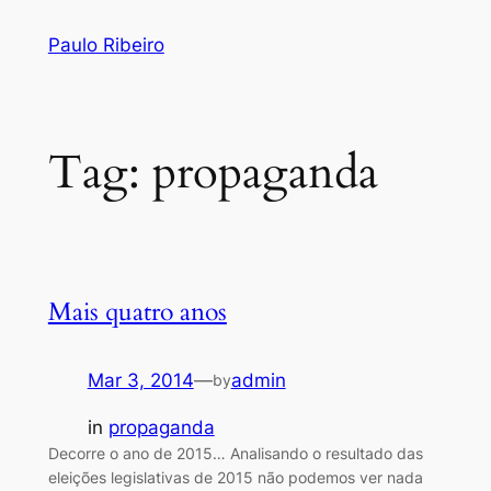
Skip
Paulo Ribeiro
to
content
Tag:
propaganda
Mais quatro anos
Mar 3, 2014
—
admin
by
in
propaganda
Decorre o ano de 2015… Analisando o resultado das
eleições legislativas de 2015 não podemos ver nada