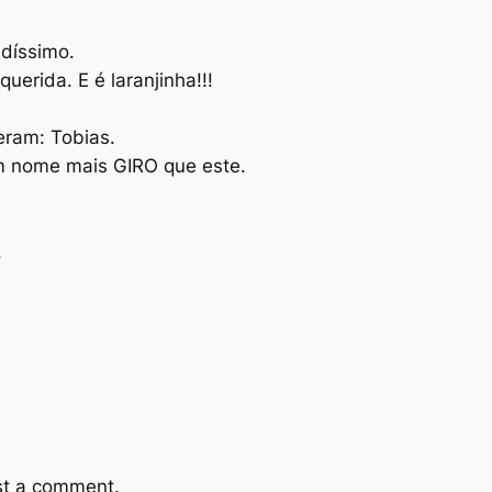
ndíssimo.
uerida. E é laranjinha!!!
eram: Tobias.
m nome mais GIRO que este.
.
st a comment.