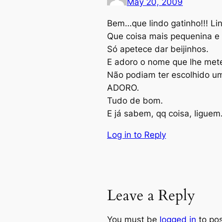
May 20, 2009
Bem…que lindo gatinho!!! Li
Que coisa mais pequenina e q
Só apetece dar beijinhos.
E adoro o nome que lhe met
Não podiam ter escolhido u
ADORO.
Tudo de bom.
E já sabem, qq coisa, liguem
Log in to Reply
Leave a Reply
You must be
logged in
to po