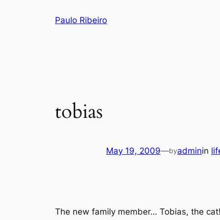
Skip
Paulo Ribeiro
to
content
tobias
May 19, 2009
—
admin
in
lif
by
The new family member… Tobias, the cat