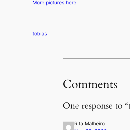
More pictures here
tobias
Comments
One response to “
Rita Malheiro