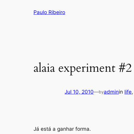
Skip
Paulo Ribeiro
to
content
alaia experiment #2
Jul 10, 2010
—
admin
in
life
,
by
Já está a ganhar forma.