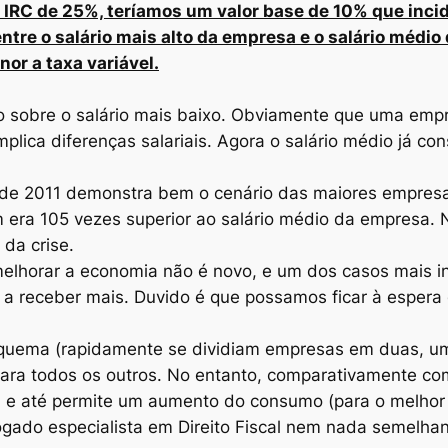
RC de 25%, teríamos um valor base de 10% que incide 
entre o salário mais alto da empresa e o salário médi
or a taxa variável.
cio sobre o salário mais baixo. Obviamente que uma em
mplica diferenças salariais. Agora o salário médio já c
de 2011 demonstra bem o cenário das maiores empresas
m era 105 vezes superior ao salário médio da empresa.
 da crise.
 melhorar a economia não é novo, e um dos casos mais i
a receber mais. Duvido é que possamos ficar à espera q
squema (rapidamente se dividiam empresas em duas, u
ra todos os outros. No entanto, comparativamente com
e até permite um aumento do consumo (para o melhor e
gado especialista em Direito Fiscal nem nada semelhan