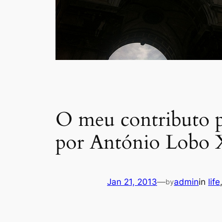
O meu contributo p
por António Lobo X
Jan 21, 2013
—
admin
in
life
by