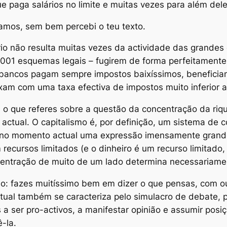
e paga salários no limite e muitas vezes para além dele
amos, sem bem percebi o teu texto.
rio não resulta muitas vezes da actividade das grande
1001 esquemas legais – fugirem de forma perfeitament
s bancos pagam sempre impostos baixíssimos, benefician
xam com uma taxa efectiva de impostos muito inferior ao
 o que referes sobre a questão da concentração da ri
ctual. O capitalismo é, por definição, um sistema de c
no momento actual uma expressão imensamente grande
ecursos limitados (e o dinheiro é um recurso limitado
centração de muito de um lado determina necessariamen
: fazes muitíssimo bem em dizer o que pensas, com ou
tual também se caracteriza pelo simulacro de debate, 
s a ser pro-activos, a manifestar opinião e assumir po
-la.