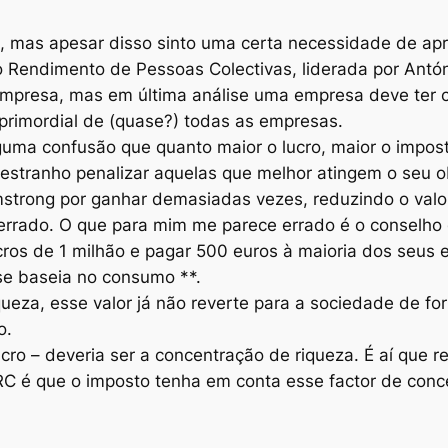
 mas apesar disso sinto uma certa necessidade de apr
Rendimento de Pessoas Colectivas, liderada por Antón
empresa, mas em última análise uma empresa deve ter c
 primordial de (quase?) todas as empresas.
guma confusão que quanto maior o lucro, maior o impos
estranho penalizar aquelas que melhor atingem o seu ob
strong por ganhar demasiadas vezes, reduzindo o valo
errado. O que para mim me parece errado é o conselh
ucros de 1 milhão e pagar 500 euros à maioria dos seus
se baseia no consumo **.
queza, esse valor já não reverte para a sociedade de f
o.
cro – deveria ser a concentração de riqueza. É aí que r
RC é que o imposto tenha em conta esse factor de conc