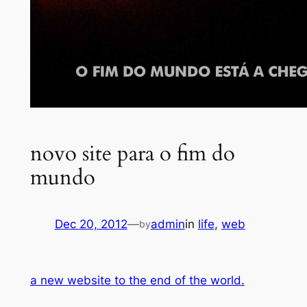
novo site para o fim do
mundo
Dec 20, 2012
—
admin
in
life
, 
web
by
a new website to the end of the world.