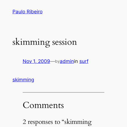
Skip
Paulo Ribeiro
to
content
skimming session
Nov 1, 2009
—
admin
in
surf
by
skimming
Comments
2 responses to “skimming